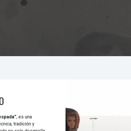
O
 espada”
, es una
cnica, tradición y
endo no solo desarrolla